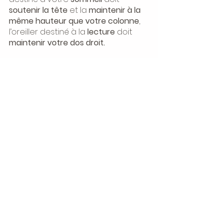
soutenir la tête 
et la 
maintenir à la 
même hauteur que votre colonne
, 
l’oreiller destiné à la 
lecture 
doit 
maintenir votre dos droit.
Pensez à choisir la 
bonne fermeté
. 
Si vous dormez sur le dos, il est 
conseillé de choisir un modèle plus 
ferme pour un bon maintien de la 
nuque. Si vous avez tendance à 
dormir sur le côté, un oreiller plus 
souple sera plus adapté. Il ne 
devra pas seulement soutenir la 
tête, mais aussi la nuque et l’oreille.