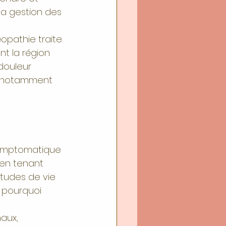
la gestion des 
téopathie traite 
nt la région 
douleur 
, notamment 
symptomatique 
 en tenant 
tudes de vie 
 pourquoi 
aux, 