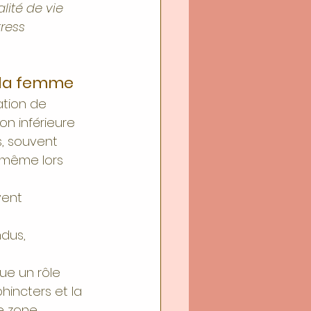
ité de vie 
ress 
 la femme
tion de 
on inférieure 
s, souvent 
 même lors 
vent 
dus, 
oue un rôle 
hincters et la 
e zone, 