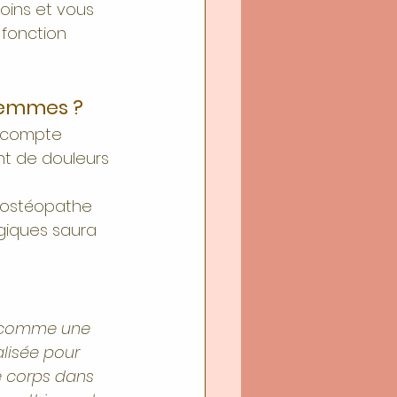
oins et vous 
 fonction 
 femmes ?
n compte 
nt de douleurs 
e ostéopathe 
giques saura 
s comme une 
lisée pour 
le corps dans 