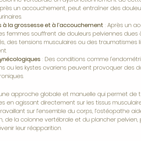
rès un accouchement, peut entraîner des douleur
rinaires.
s à la grossesse et à l’accouchement
 : Après un 
s femmes souffrent de douleurs pelviennes dues 
és, des tensions musculaires ou des traumatismes li
nt.
gynécologiques
 : Des conditions comme l'endométrio
ins ou les kystes ovariens peuvent provoquer des d
roniques.
 une approche globale et manuelle qui permet de tra
s en agissant directement sur les tissus musculaires
ravaillant sur l’ensemble du corps, l’ostéopathe aide
sin, de la colonne vertébrale et du plancher pelvien,
venir leur réapparition.