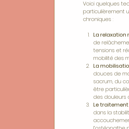
Voici quelques te
particulièrement u
chroniques :
La relaxation
de relâchemen
tensions et ré
mobilité des 
La mobilisati
douces de mobi
sacrum, du coc
être particul
des douleurs 
Le traitement
dans la stabil
accouchement
l’ostéopathe 