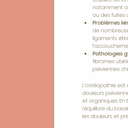
notamment ap
ou des fuites u
Problèmes lié
de nombreuse
ligaments étir
l’accoucheme
Pathologies 
fibromes utér
pelviennes ch
L’ostéopathie est
douleurs pelvienne
et organiques. En t
l'équilibre du bas
les douleurs et pré