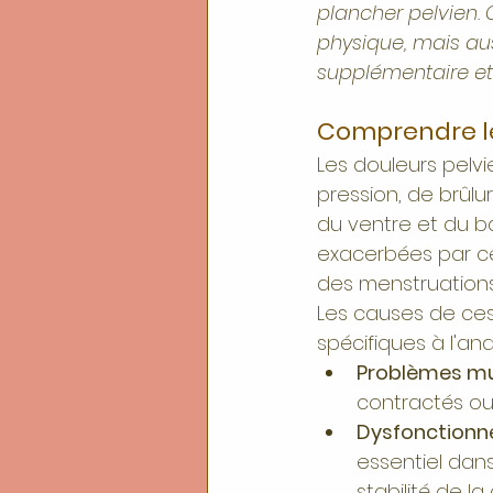
plancher pelvien. 
physique, mais aus
supplémentaire et 
Comprendre le
Les douleurs pelv
pression, de brûlu
du ventre et du ba
exacerbées par ce
des menstruations
Les causes de ces 
spécifiques à l'ana
Problèmes mu
contractés ou 
Dysfonctionn
essentiel dans
stabilité de l