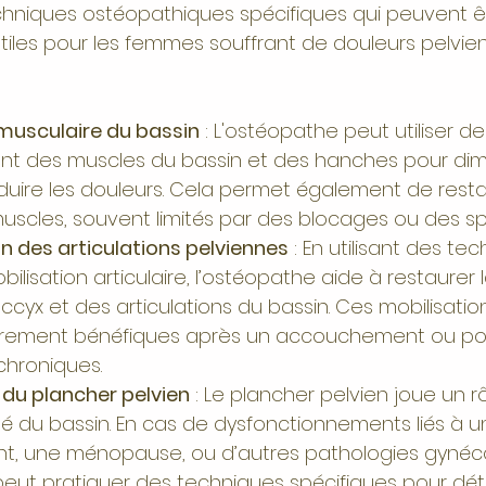
chniques ostéopathiques spécifiques qui peuvent ê
tiles pour les femmes souffrant de douleurs pelvie
 musculaire du bassin
 : L'ostéopathe peut utiliser d
t des muscles du bassin et des hanches pour dimi
duire les douleurs. Cela permet également de resta
muscles, souvent limités par des blocages ou des s
on des articulations pelviennes
 : En utilisant des te
lisation articulaire, l’ostéopathe aide à restaurer l
cyx et des articulations du bassin. Ces mobilisati
ièrement bénéfiques après un accouchement ou po
chroniques.
 du plancher pelvien
 : Le plancher pelvien joue un rô
ité du bassin. En cas de dysfonctionnements liés à u
, une ménopause, ou d’autres pathologies gynéco
peut pratiquer des techniques spécifiques pour dét