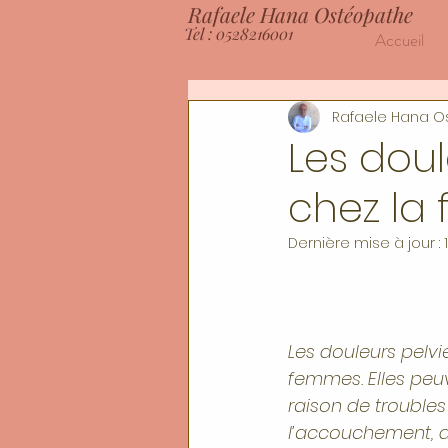
Rafaele Hana Ostéopathe
Tel : 0528216001
Accueil
Rafaele Hana O
Les dou
chez la
Dernière mise à jour :
Les douleurs pelv
femmes. Elles peuv
raison de troubles
l’accouchement, d