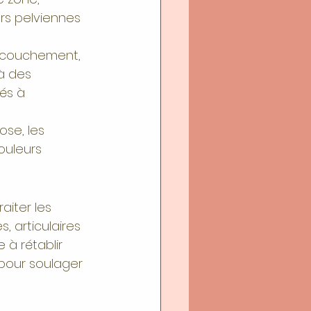
s pelviennes 
accouchement, 
à des 
és à 
se, les 
ouleurs 
iter les 
, articulaires 
 à rétablir 
 pour soulager 