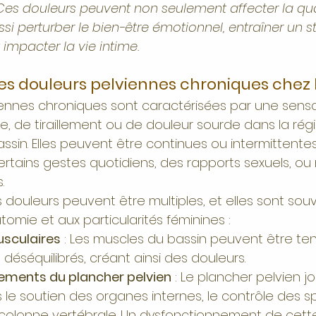
Ces douleurs peuvent non seulement affecter la qual
si perturber le bien-être émotionnel, entraîner un st
impacter la vie intime.
s douleurs pelviennes chroniques chez
iennes chroniques sont caractérisées par une sensa
re, de tiraillement ou de douleur sourde dans la régi
ssin. Elles peuvent être continues ou intermittente
rtains gestes quotidiens, des rapports sexuels, ou
.
douleurs peuvent être multiples, et elles sont sou
tomie et aux particularités féminines :
sculaires
 : Les muscles du bassin peuvent être ten
déséquilibrés, créant ainsi des douleurs.
ements du plancher pelvien
 : Le plancher pelvien j
 le soutien des organes internes, le contrôle des sp
a colonne vertébrale. Un dysfonctionnement de cett