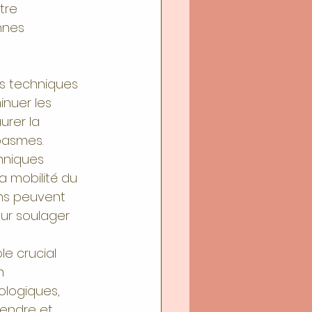
tre 
nnes 
es techniques 
nuer les 
urer la 
pasmes.
chniques 
a mobilité du 
ons peuvent 
ur soulager 
le crucial 
n 
logiques, 
endre et 