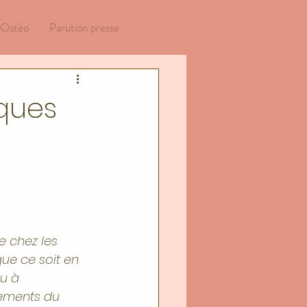
 Ostéo
Parution presse
iques
 chez les 
ue ce soit en 
u à 
ements du 