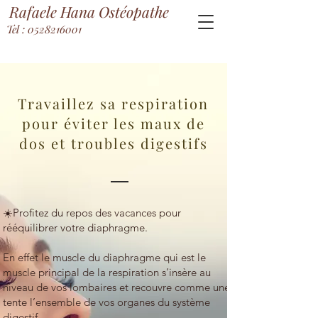
Rafaele Hana Ostéopathe
Tel : 0528216001
Travaillez sa respiration
pour éviter les maux de
dos et troubles digestifs
☀️Profitez du repos des vacances pour
rééquilibrer votre diaphragme.
En effet le muscle du diaphragme qui est le
muscle principal de la respiration s’insère au
niveau de vos lombaires et recouvre comme une
tente l’ensemble de vos organes du système
digestif .