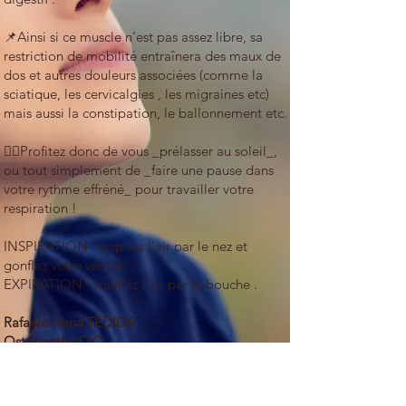
📌Ainsi si ce muscle n’est pas assez libre, sa
restriction de mobilité entraînera des maux de
dos et autres douleurs associées (comme la
sciatique, les cervicalgies , les migraines etc)
mais aussi la constipation, le ballonnement etc.
👍🏻Profitez donc de vous _prélasser au soleil_,
ou tout simplement de _faire une pause dans
votre rythme effréné_ pour travailler votre
respiration !
INSPIRATION : inspirez l’air par le nez et
gonflez votre ventre.
EXPIRATION : soufflez l’air par la bouche .
Rafaele Hana FEDIDA
Ostéopathe D.O
Jérusalem
Prendre RDV